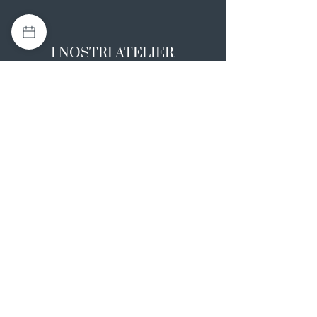
I NOSTRI ATELIER
Casapulla (CE)
Via Nazionale Appia 26
0823 492008
Rotondi (AV)
Strada Statale SS7, 17
0824 847374
NOTE LEGALI