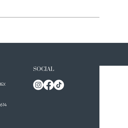
SOCIAL
acy
0614