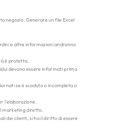
sto negozio. Generare un file Excel
, ordini e altre informazioni andranno
tà è protetta.
ividui devono essere informati prima
giornati se è scaduto o incompleta o
per l'elaborazione.
il marketing diretto.
ei clienti, si ha il diritto di essere