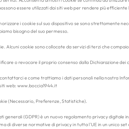
o servizi. Acconsenta ai nostri cookie se continua ad utilizzare 
 possono essere utilizzati dai siti web per rendere più efficiente
izzare i cookie sul suo dispositivo se sono strettamente nece
e abbiamo bisogno del suo permesso.
ookie. Alcuni cookie sono collocate da servizi di terzi che compai
ficare o revocare il proprio consenso dalla Dichiarazione dei 
contattarci e come trattiamo i dati personali nella nostra Info
siti web:
www.boccia1944.it
cookie (Necessario, Preferenze, Statistiche).
ati generali (GDPR) è un nuovo regolamento privacy digitale in 
 di diverse normative di privacy in tutta l'UE in un unico set 