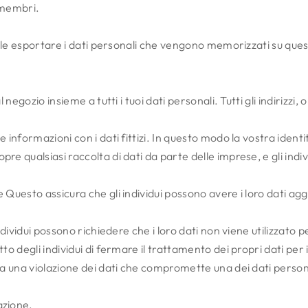
i membri.
sibile esportare i dati personali che vengono memorizzati su que
l negozio insieme a tutti i tuoi dati personali. Tutti gli indirizzi
e informazioni con i dati fittizi. In questo modo la vostra identi
pre qualsiasi raccolta di dati da parte delle imprese, e gli ind
e Questo assicura che gli individui possono avere i loro dati ag
individui possono richiedere che i loro dati non viene utilizzato 
tto degli individui di fermare il trattamento dei propri dati per 
a una violazione dei dati che compromette una dei dati personali d
azione.