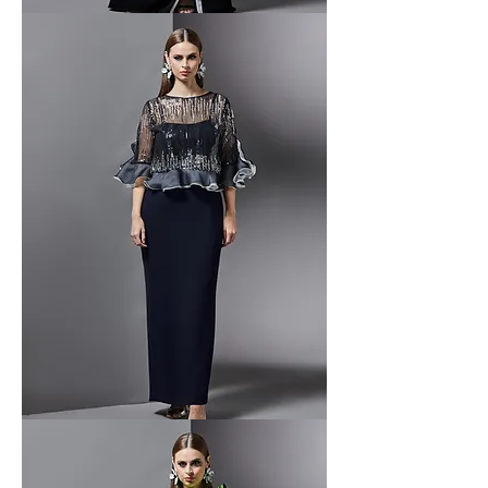
Bartin
-
1
Bartin
-
2