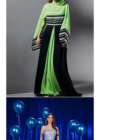
Bartin
-
3