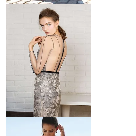
Hiqar
Novias
Inmaculada
Garcia