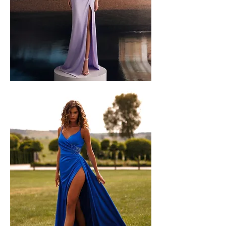
Wona
C-
R