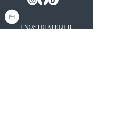
I NOSTRI ATELIER
Casapulla (CE)
Via Nazionale Appia 26
0823 492008
Rotondi (AV)
Strada Statale SS7, 17
0824 847374
NOTE LEGALI