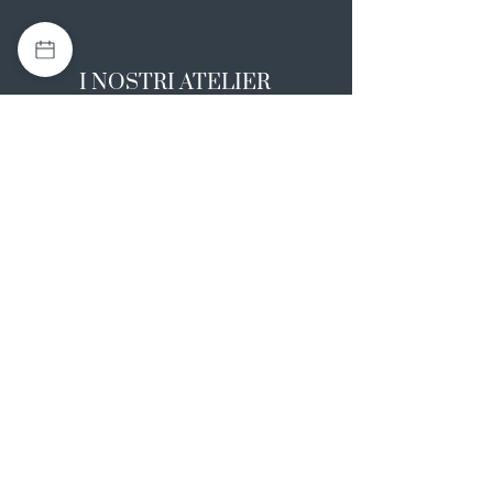
I NOSTRI ATELIER
Casapulla (CE)
Via Nazionale Appia 26
0823 492008
Rotondi (AV)
Strada Statale SS7, 17
0824 847374
NOTE LEGALI