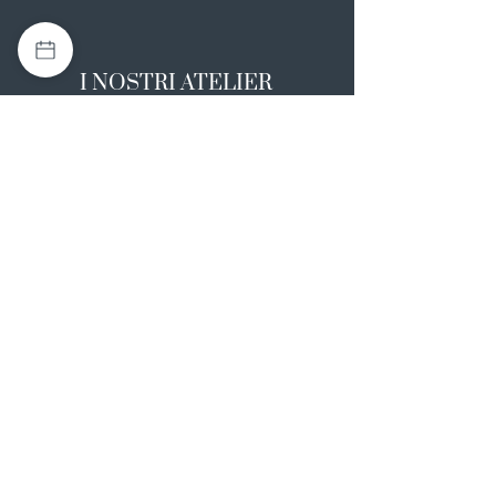
I NOSTRI ATELIER
Casapulla (CE)
Via Nazionale Appia 26
0823 492008
Rotondi (AV)
Strada Statale SS7, 17
0824 847374
NOTE LEGALI