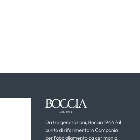
Da tre generazioni, Boccia 1944 è il
punto di riferimento in Campania
per l'abbigliamento da cerimonia.