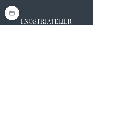
I NOSTRI ATELIER
Casapulla (CE)
Via Nazionale Appia 26
0823 492008
Rotondi (AV)
Strada Statale SS7, 17
0824 847374
NOTE LEGALI