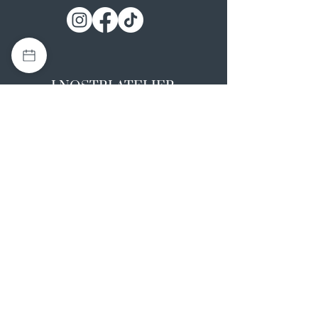
I NOSTRI ATELIER
Casapulla (CE)
Via Nazionale Appia 26
0823 492008
Rotondi (AV)
Strada Statale SS7, 17
0824 847374