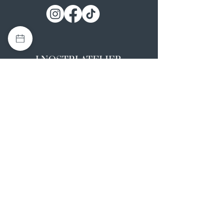
I NOSTRI ATELIER
Casapulla (CE)
Via Nazionale Appia 26
0823 492008
Rotondi (AV)
Strada Statale SS7, 17
0824 847374