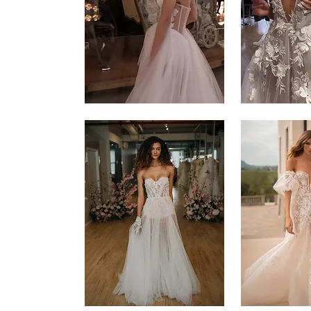
Muse
Muse
-
-
1
2
Muse
Muse