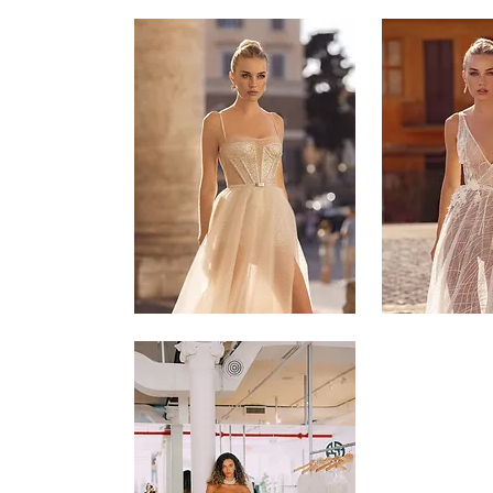
-
-
6
7
Muse
Muse
-
-
11
12