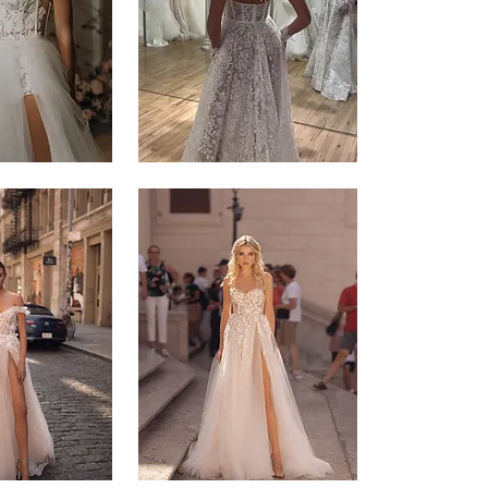
Muse
-
5
Muse