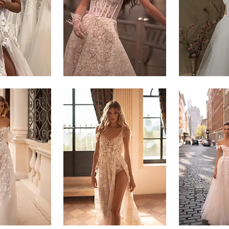
Muse
Muse
-
-
3
4
Muse
Muse