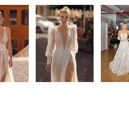
-
-
8
9
Muse
MUSE
-
-
13
14