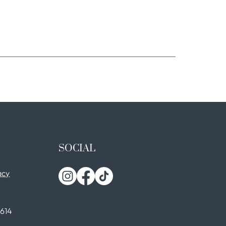
SOCIAL
acy
0614