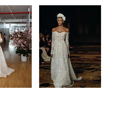
-
10
MUSE
-
15