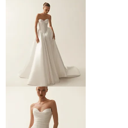
MAISON
YANA
-
04