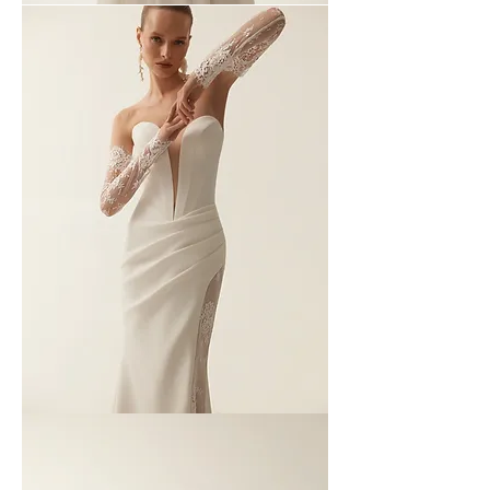
MAISON
YANA
-
06
MAISON
YANA
-
05