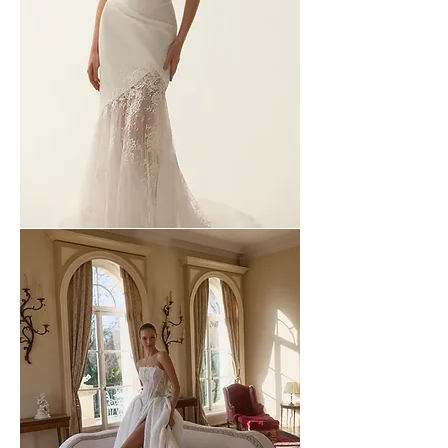
MAISON
YANA
-
03