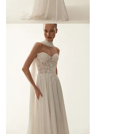
MAISON
YANA
-
02