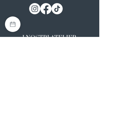
I NOSTRI ATELIER
Casapulla (CE)
Via Nazionale Appia 26
0823 492008
Rotondi (AV)
Strada Statale SS7, 17
0824 847374