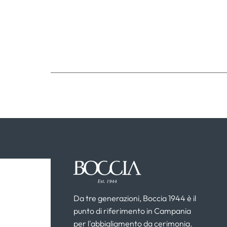
Da tre generazioni, Boccia 1944 è il
punto di riferimento in Campania
per l'abbigliamento da cerimonia.