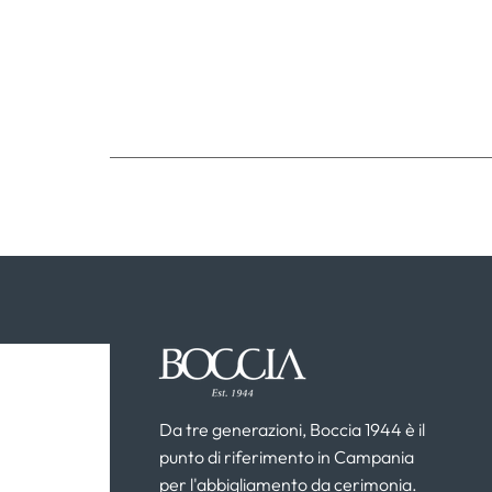
Da tre generazioni, Boccia 1944 è il
punto di riferimento in Campania
per l'abbigliamento da cerimonia.