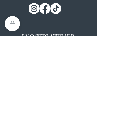
I NOSTRI ATELIER
Casapulla (CE)
Via Nazionale Appia 26
0823 492008
Rotondi (AV)
Strada Statale SS7, 17
0824 847374