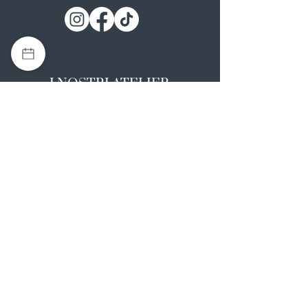
I NOSTRI ATELIER
Casapulla (CE)
Via Nazionale Appia 26
0823 492008
Rotondi (AV)
Strada Statale SS7, 17
0824 847374