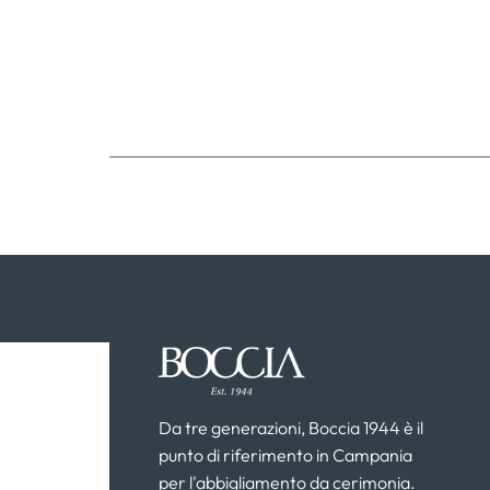
Da tre generazioni, Boccia 1944 è il
punto di riferimento in Campania
per l'abbigliamento da cerimonia.