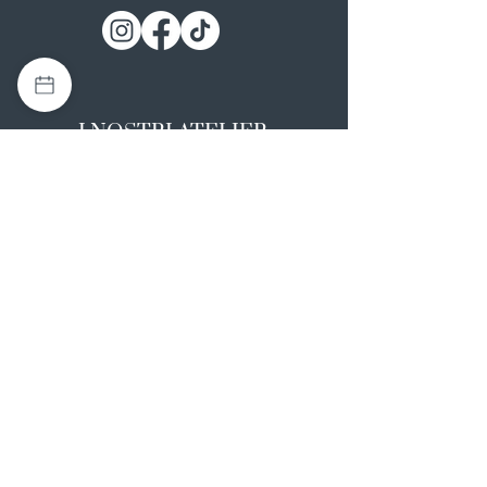
I NOSTRI ATELIER
Casapulla (CE)
Via Nazionale Appia 26
0823 492008
Rotondi (AV)
Strada Statale SS7, 17
0824 847374