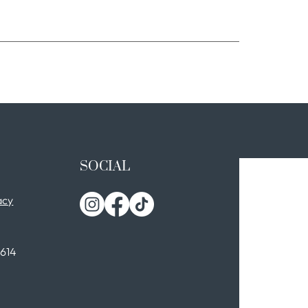
SOCIAL
acy
0614