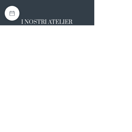
I NOSTRI ATELIER
Casapulla (CE)
Via Nazionale Appia 26
0823 492008
Rotondi (AV)
Strada Statale SS7, 17
0824 847374
NOTE LEGALI