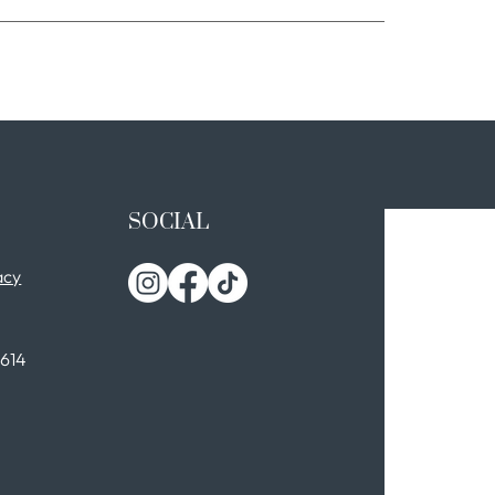
SOCIAL
acy
0614