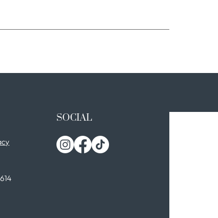
SOCIAL
acy
0614