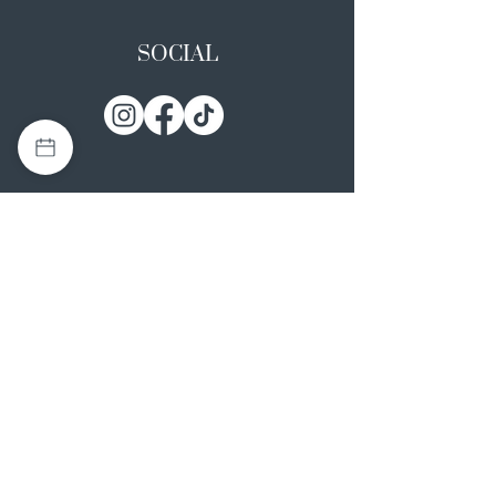
SOCIAL
I NOSTRI ATELIER
Casapulla (CE)
Via Nazionale Appia 26
0823 492008
Rotondi (AV)
Strada Statale SS7, 17
0824 847374