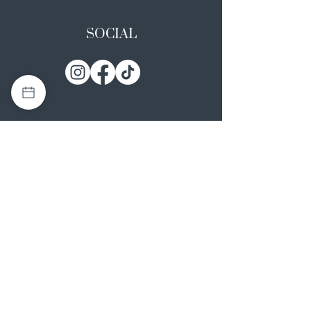
SOCIAL
I NOSTRI ATELIER
Casapulla (CE)
Via Nazionale Appia 26
0823 492008
Rotondi (AV)
Strada Statale SS7, 17
0824 847374