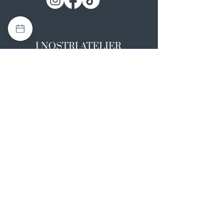
I NOSTRI ATELIER
Casapulla (CE)
Via Nazionale Appia 26
0823 492008
Rotondi (AV)
Strada Statale SS7, 17
0824 847374
NOTE LEGALI