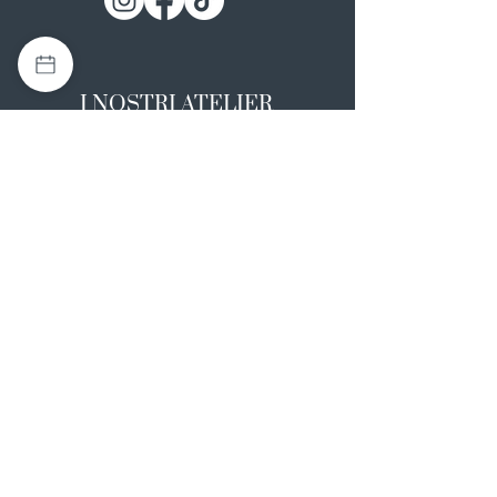
I NOSTRI ATELIER
Casapulla (CE)
Via Nazionale Appia 26
0823 492008
Rotondi (AV)
Strada Statale SS7, 17
0824 847374
NOTE LEGALI