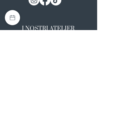
I NOSTRI ATELIER
Casapulla (CE)
Via Nazionale Appia 26
0823 492008
Rotondi (AV)
Strada Statale SS7, 17
0824 847374
NOTE LEGALI