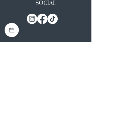
SOCIAL
I NOSTRI ATELIER
Casapulla (CE)
Via Nazionale Appia 26
0823 492008
Rotondi (AV)
Strada Statale SS7, 17
0824 847374