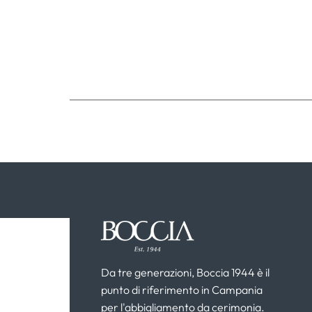
Da tre generazioni, Boccia 1944 è il
punto di riferimento in Campania
per l'abbigliamento da cerimonia.