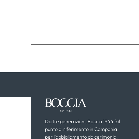
Da tre generazioni, Boccia 1944 è il
punto di riferimento in Campania
per l'abbigliamento da cerimonia.