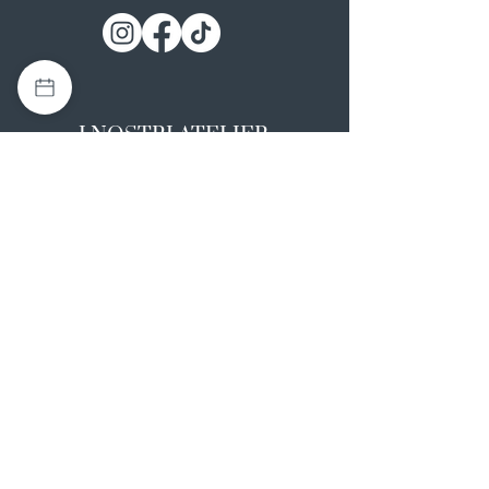
I NOSTRI ATELIER
Casapulla (CE)
Via Nazionale Appia 26
0823 492008
Rotondi (AV)
Strada Statale SS7, 17
0824 847374