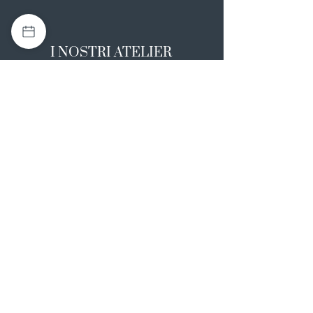
I NOSTRI ATELIER
Casapulla (CE)
Via Nazionale Appia 26
0823 492008
Rotondi (AV)
Strada Statale SS7, 17
0824 847374
NOTE LEGALI