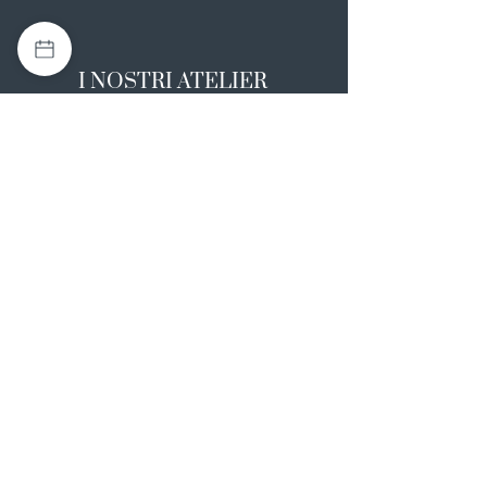
I NOSTRI ATELIER
Casapulla (CE)
Via Nazionale Appia 26
0823 492008
Rotondi (AV)
Strada Statale SS7, 17
0824 847374
NOTE LEGALI