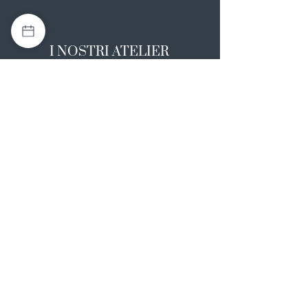
I NOSTRI ATELIER
Casapulla (CE)
Via Nazionale Appia 26
0823 492008
Rotondi (AV)
Strada Statale SS7, 17
0824 847374
NOTE LEGALI