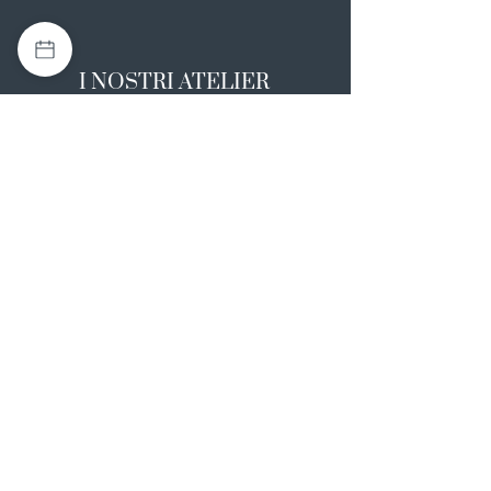
I NOSTRI ATELIER
Casapulla (CE)
Via Nazionale Appia 26
0823 492008
Rotondi (AV)
Strada Statale SS7, 17
0824 847374
NOTE LEGALI