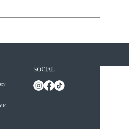
SOCIAL
acy
0614