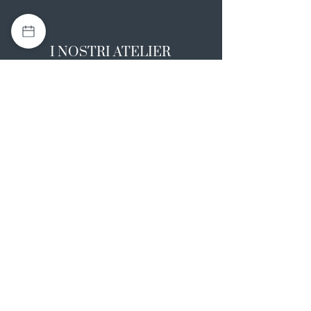
I NOSTRI ATELIER
Casapulla (CE)
Via Nazionale Appia 26
0823 492008
Rotondi (AV)
Strada Statale SS7, 17
0824 847374
NOTE LEGALI