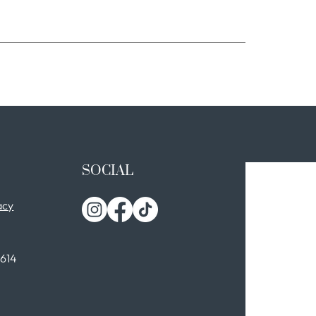
SOCIAL
acy
0614