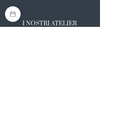
I NOSTRI ATELIER
Casapulla (CE)
Via Nazionale Appia 26
0823 492008
Rotondi (AV)
Strada Statale SS7, 17
0824 847374
NOTE LEGALI