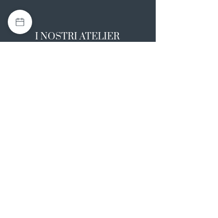
I NOSTRI ATELIER
Casapulla (CE)
Via Nazionale Appia 26
0823 492008
Rotondi (AV)
Strada Statale SS7, 17
0824 847374
NOTE LEGALI