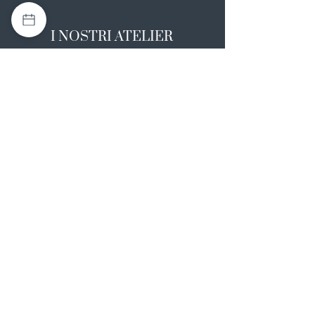
I NOSTRI ATELIER
Casapulla (CE)
Via Nazionale Appia 26
0823 492008
Rotondi (AV)
Strada Statale SS7, 17
0824 847374
NOTE LEGALI
Informativa sulla privacy