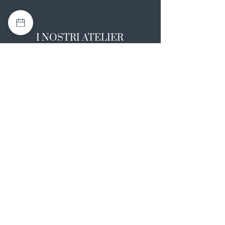
I NOSTRI ATELIER
Casapulla (CE)
Via Nazionale Appia 26
0823 492008
Rotondi (AV)
Strada Statale SS7, 17
0824 847374
NOTE LEGALI