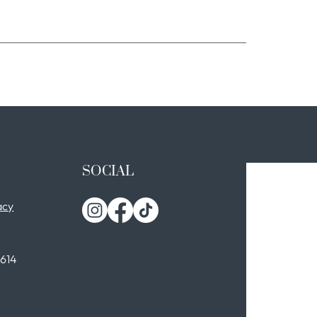
SOCIAL
acy
0614