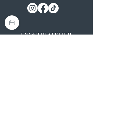
I NOSTRI ATELIER
Casapulla (CE)
Via Nazionale Appia 26
0823 492008
Rotondi (AV)
Strada Statale SS7, 17
0824 847374