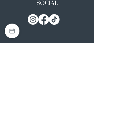
SOCIAL
I NOSTRI ATELIER
Casapulla (CE)
Via Nazionale Appia 26
0823 492008
Rotondi (AV)
Strada Statale SS7, 17
0824 847374