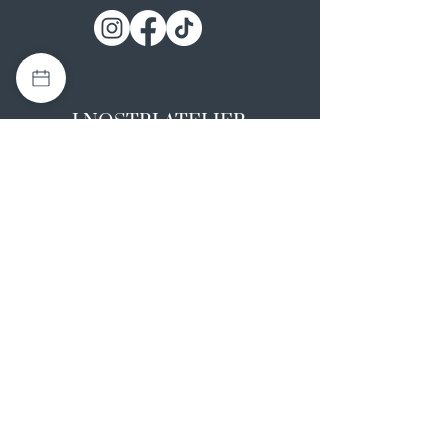
I NOSTRI ATELIER
Casapulla (CE)
Via Nazionale Appia 26
0823 492008
Rotondi (AV)
Strada Statale SS7, 17
0824 847374