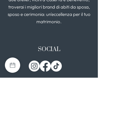
troverai i migliori brand di abiti da sposa,
sposo e cerimonia: un'eccellenza per il tuo
matrimonio.
SOCIAL
I NOSTRI ATELIER
Casapulla (CE)
Via Nazionale Appia 26
0823 492008