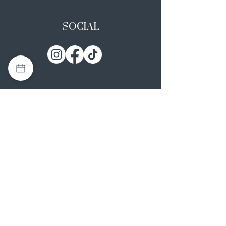
SOCIAL
I NOSTRI ATELIER
Casapulla (CE)
Via Nazionale Appia 26
0823 492008
Rotondi (AV)
Strada Statale SS7, 17
0824 847374