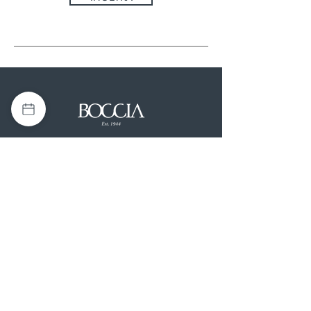
Da tre generazioni, Boccia 1944 è il punto
di riferimento in Campania per
l'abbigliamento da cerimonia. Nei nostri
due atelier, vicini a Caserta e Benevento,
troverai i migliori brand di abiti da sposa,
sposo e cerimonia: un'eccellenza per il tuo
matrimonio.
SOCIAL