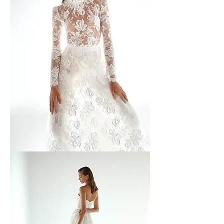
Aerenica
Show
-
4