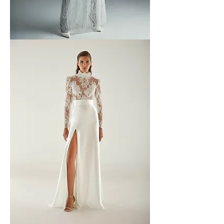
Aerenica
Show
-
1