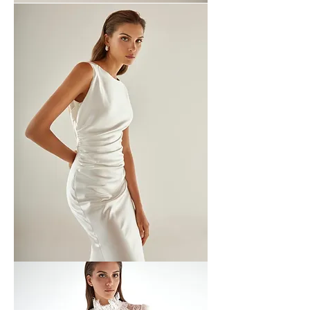
Aerenica
Show
-
2
Aerenica
Show
-
3